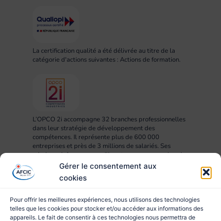
La certification qualité a été délivrée au titre de la
catégorie d'actions suivantes : Actions de formation.
L’OPCO 2i accompagne 32 branches professionnelles
dans leur stratégie de développement des
compétences. Il représente plus de 600 000
entreprises et près de 3 millions de salariés. Ses
missions : informer, conseiller et accompagner dans la
mise en œuvre des projets RH, compétences,
Gérer le consentement aux
formation et apprentissage.
cookies
Pour offrir les meilleures expériences, nous utilisons des technologies
telles que les cookies pour stocker et/ou accéder aux informations des
appareils. Le fait de consentir à ces technologies nous permettra de