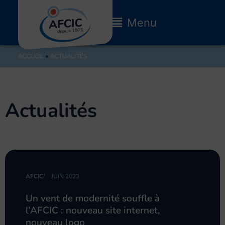
Aller
au
Main
Menu
contenu
Menu
ACCUEIL
●
ACTUALITÉS
Actualités
Page
Page
Page
Page
Page
AFCIC
/
JUIN 2023
Un vent de modernité souffle à
l’AFCIC : nouveau site internet,
nouveau logo