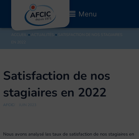
Aller
au
Main
Menu
contenu
Menu
ACCUEIL
●
ACTUALITÉS
●
SATISFACTION DE NOS STAGIAIRES
EN 2022
Satisfaction de nos
stagiaires en 2022
AFCIC
/
JUIN 2023
Nous avons analysé les taux de satisfaction de nos stagiaires en