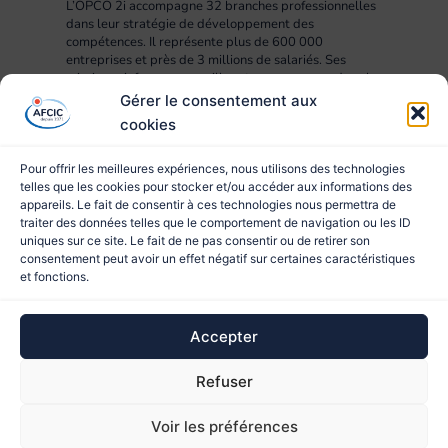
L’OPCO 2i accompagne 32 branches professionnelles
dans leur stratégie de développement des
compétences. Il représente plus de 600 000
entreprises et près de 3 millions de salariés. Ses
missions : informer, conseiller et accompagner dans la
mise en œuvre des projets RH, compétences,
Gérer le consentement aux
formation et apprentissage.
cookies
Pour offrir les meilleures expériences, nous utilisons des technologies
telles que les cookies pour stocker et/ou accéder aux informations des
appareils. Le fait de consentir à ces technologies nous permettra de
traiter des données telles que le comportement de navigation ou les ID
uniques sur ce site. Le fait de ne pas consentir ou de retirer son
consentement peut avoir un effet négatif sur certaines caractéristiques
et fonctions.
© 2023 AFCIC
Accepter
Site réalisé par
Refuser
Ce site est protégé par reCAPTCHA et les
Règles de
Voir les préférences
confidentialité
et les
Conditions d'utilisation
de Google