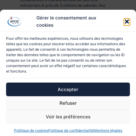
compétences. Il représente plus de 600 000
entreprises et près de 3 millions de salariés. Ses
missions : informer, conseiller et accompagner dans la
mise en œuvre des projets RH, compétences,
Gérer le consentement aux
formation et apprentissage.
cookies
Pour offrir les meilleures expériences, nous utilisons des technologies
telles que les cookies pour stocker et/ou accéder aux informations des
appareils. Le fait de consentir à ces technologies nous permettra de
traiter des données telles que le comportement de navigation ou les ID
uniques sur ce site. Le fait de ne pas consentir ou de retirer son
consentement peut avoir un effet négatif sur certaines caractéristiques
et fonctions.
© 2023 AFCIC
Accepter
Site réalisé par
Refuser
Ce site est protégé par reCAPTCHA et les
Règles de
Voir les préférences
confidentialité
et les
Conditions d'utilisation
de Google
s'appliquent.
Politique de cookies
Politique de confidentialité
Mentions légales