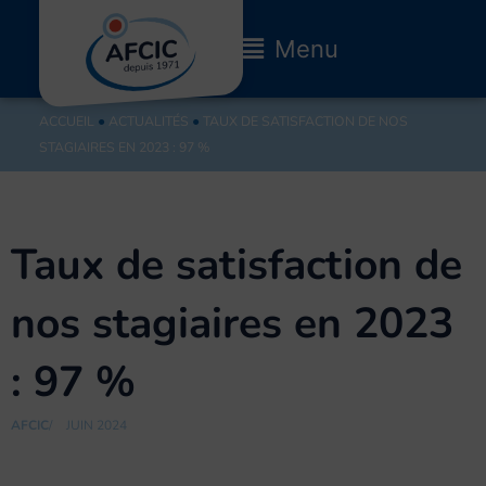
Aller
au
Main
Menu
contenu
Menu
ACCUEIL
●
ACTUALITÉS
●
TAUX DE SATISFACTION DE NOS
STAGIAIRES EN 2023 : 97 %
Taux de satisfaction de
nos stagiaires en 2023
: 97 %
AFCIC
/
JUIN 2024