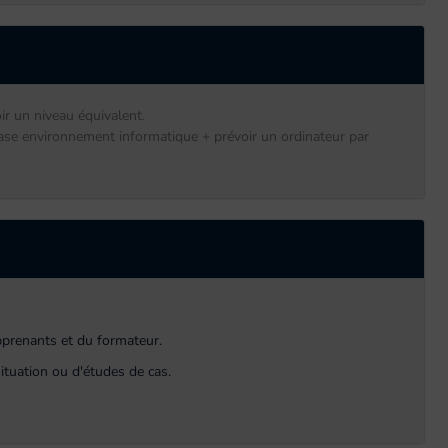
ir un niveau équivalent.
 base environnement informatique + prévoir un ordinateur par
apprenants et du formateur.
ituation ou d'études de cas.