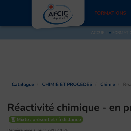
Aller
au
FORMATIONS
contenu
ACCUEIL
●
FORMATI
Catalogue
CHIMIE ET PROCEDES
Chimie
Réac
Réactivité chimique - en p
Mixte : présentiel / à distance
Dernière mise à jour :
29/06/2026