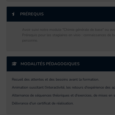
PRÉREQUIS
Avoir suivi notre module "Chimie générale de base" ou avo
Prérequis pour les stagiaires en visio : connaissances de
personne.
MODALITÉS PÉDAGOGIQUES
Recueil des attentes et des besoins avant la formation.
Animation suscitant l'interactivité, les retours d'expérience des 
Alternance de séquences théoriques et d'exercices, de mises en s
Délivrance d'un certificat de réalisation.