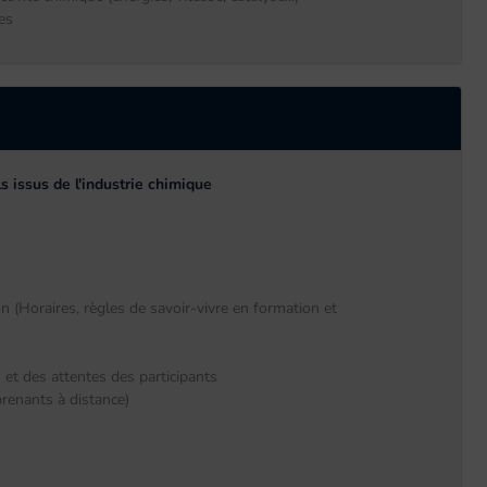
es
s issus de l'industrie chimique
 (Horaires, règles de savoir-vivre en formation et
 et des attentes des participants
renants à distance)