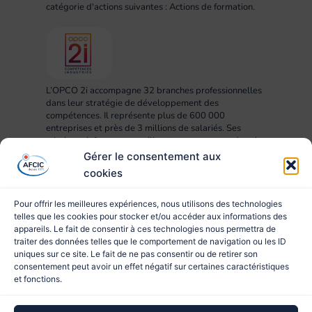
catégorie d'actions suivantes : Actions de formation.
L’OPCO 2i accompagne 32 branches professionnelles
dans leur stratégie de développement des
compétences. Il représente plus de 600 000
entreprises et près de 3 millions de salariés. Ses
missions : informer, conseiller et accompagner dans la
mise en œuvre des projets RH, compétences,
Gérer le consentement aux
formation et apprentissage.
cookies
Pour offrir les meilleures expériences, nous utilisons des technologies
telles que les cookies pour stocker et/ou accéder aux informations des
appareils. Le fait de consentir à ces technologies nous permettra de
traiter des données telles que le comportement de navigation ou les ID
uniques sur ce site. Le fait de ne pas consentir ou de retirer son
consentement peut avoir un effet négatif sur certaines caractéristiques
et fonctions.
© 2023 AFCIC