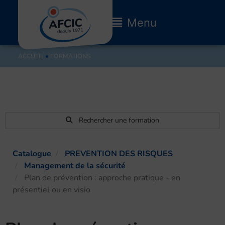
Aller
au
Main
Menu
contenu
Menu
ACCUEIL
●
FORMATIONS
Rechercher une formation
Catalogue
PREVENTION DES RISQUES
Management de la sécurité
Plan de prévention : approche pratique - en
présentiel ou en visio