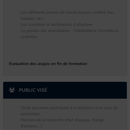
Les différents permis de travail (espace confiné, feu,
hauteur, etc.)
Les contrôles et vérifications à effectuer
La gestion des prestataires – Habilitations, formations,
contrôles
Evaluation des acquis en fin de formation
PUBLIC VISÉ
Toute personne participant à la rédaction d'un plan de
prévention.
Membre de la hiérarchie (chef d'équipe, chargé
d'affaires,…).