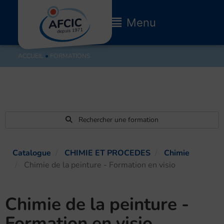
Aller
au
Main
Menu
contenu
Menu
ACCUEIL
●
FORMATIONS
Rechercher une formation
Catalogue
CHIMIE ET PROCEDES
Chimie
Chimie de la peinture - Formation en visio
Chimie de la peinture -
Formation en visio