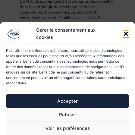
L’OPCO 2i accompagne 32 branches professionnelles
dans leur stratégie de développement des
compétences. Il représente plus de 600 000
entreprises et près de 3 millions de salariés. Ses
missions : informer, conseiller et accompagner dans la
mise en œuvre des projets RH, compétences,
Gérer le consentement aux
formation et apprentissage.
cookies
Pour offrir les meilleures expériences, nous utilisons des technologies
telles que les cookies pour stocker et/ou accéder aux informations des
appareils. Le fait de consentir à ces technologies nous permettra de
traiter des données telles que le comportement de navigation ou les ID
uniques sur ce site. Le fait de ne pas consentir ou de retirer son
consentement peut avoir un effet négatif sur certaines caractéristiques
et fonctions.
© 2023 AFCIC
Accepter
Site réalisé par
Refuser
Ce site est protégé par reCAPTCHA et les
Règles de
Voir les préférences
confidentialité
et les
Conditions d'utilisation
de Google