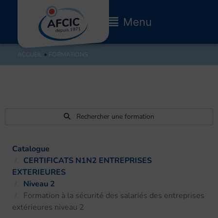
Aller
au
Main
Menu
contenu
Menu
ACCUEIL
●
FORMATIONS
Rechercher une formation
Catalogue
CERTIFICATS N1N2 ENTREPRISES
EXTERIEURES
Niveau 2
Formation à la sécurité des salariés des entreprises
extérieures niveau 2