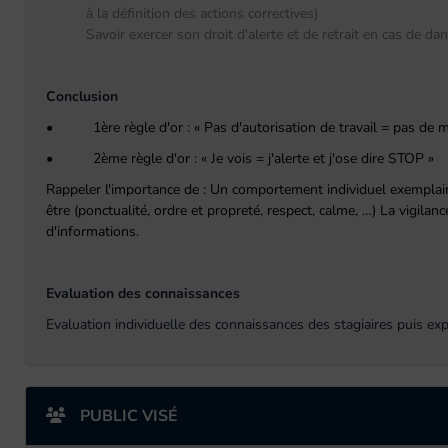
à la définition des actions correctives)
Savoir exercer son droit d'alerte et de retrait en cas de d
Conclusion
• 1ère règle d'or : « Pas d'autorisation de travail = pas de mi
• 2ème règle d'or : « Je vois = j'alerte et j'ose dire STOP »
Rappeler l'importance de : Un comportement individuel exemplaire
être (ponctualité, ordre et propreté, respect, calme, …) La vigila
d'informations.
Evaluation des connaissances
Evaluation individuelle des connaissances des stagiaires puis exp
PUBLIC VISÉ