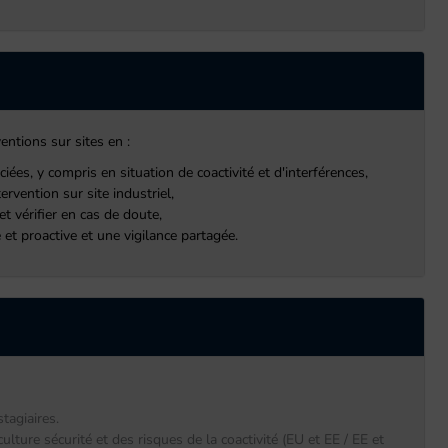
entions sur sites en :
ées, y compris en situation de coactivité et d'interférences,
rvention sur site industriel,
et vérifier en cas de doute,
 et proactive et une vigilance partagée.
tagiaires.
ulture sécurité et des risques de la coactivité (EU et EE / EE et