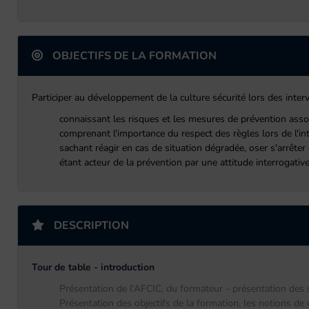
OBJECTIFS DE LA FORMATION
Participer au développement de la culture sécurité lors des interv
connaissant les risques et les mesures de prévention associ
comprenant l'importance du respect des règles lors de l'inte
sachant réagir en cas de situation dégradée, oser s'arrêter 
étant acteur de la prévention par une attitude interrogative
DESCRIPTION
Tour de table - introduction
Présentation de l'AFCIC, du formateur - présentation des s
Présentation des objectifs de la formation, les notions de c