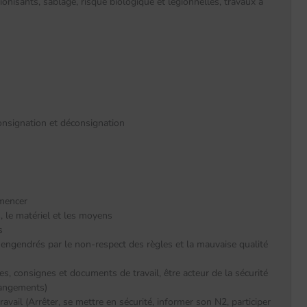
nisants, sablage, risque biologique et légionnelles, travaux à
 consignation et déconsignation
mmencer
, le matériel et les moyens
s
engendrés par le non-respect des règles et la mauvaise qualité
es, consignes et documents de travail, être acteur de la sécurité
changements)
ravail (Arrêter, se mettre en sécurité, informer son N2, participer