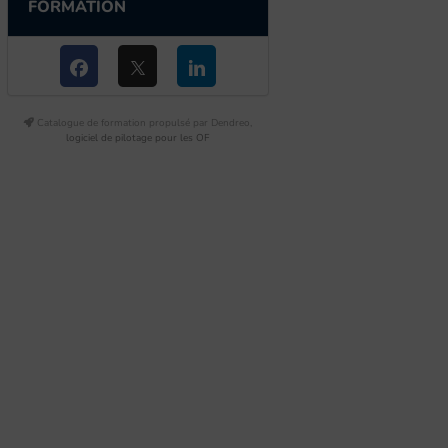
FORMATION
Catalogue de formation propulsé par Dendreo,
logiciel de pilotage pour les OF