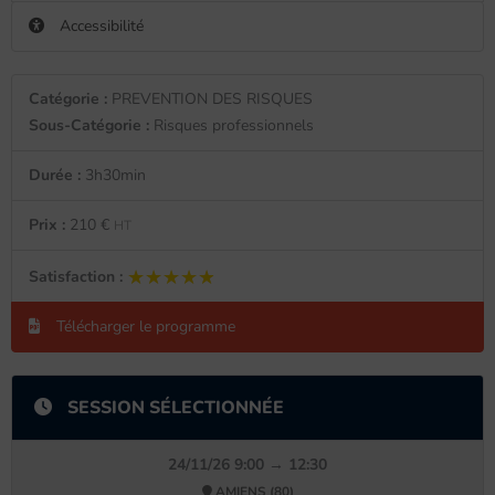
Accessibilité
Catégorie :
PREVENTION DES RISQUES
Sous-Catégorie :
Risques professionnels
Durée :
3h30min
Prix :
210 €
HT
★★★★★
★★★★★
Satisfaction :
Télécharger le programme
SESSION SÉLECTIONNÉE
24/11/26 9:00 → 12:30
AMIENS (80)