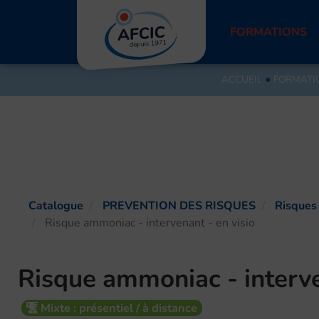
Aller
au
FORMATIONS
contenu
ACCUEIL
●
FORMATI
Catalogue
PREVENTION DES RISQUES
Risques
Risque ammoniac - intervenant - en visio
Risque ammoniac - interve
Mixte : présentiel / à distance