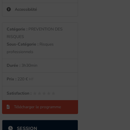
Accessibilité
Catégorie :
PREVENTION DES
RISQUES
Sous-Catégorie :
Risques
professionnels
Durée :
3h30min
Prix :
220 €
HT
★★★★★
★★★★★
Satisfaction :
Télécharger le programme
SESSION