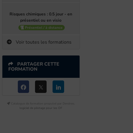
Risques chimiques : 0.5 jour - en
présentiel ou en visio
Présentiel / à distance
Voir toutes les formations
PARTAGER CETTE
FORMATION
Catalogue de formation propulsé par Dendreo,
logiciel de pilotage pour les OF