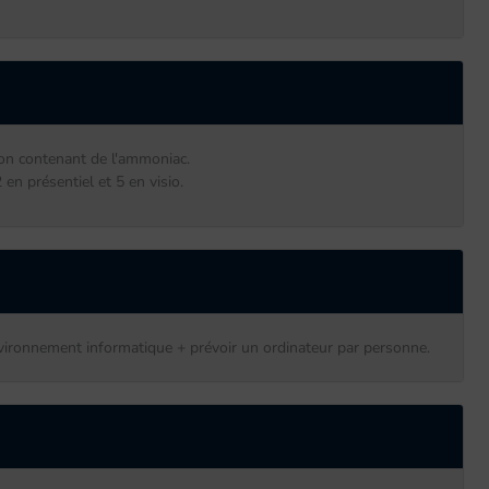
ion contenant de l'ammoniac.
n présentiel et 5 en visio.
nvironnement informatique + prévoir un ordinateur par personne.