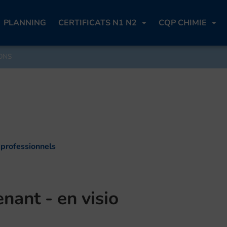
PLANNING
CERTIFICATS N1 N2
CQP CHIMIE
ONS
 professionnels
nant - en visio