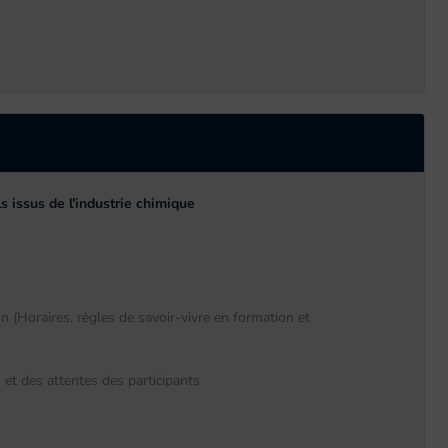
s issus de l'industrie chimique
 (Horaires, règles de savoir-vivre en formation et
 et des attentes des participants