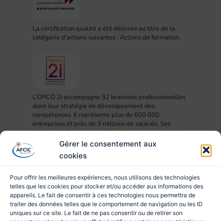
La certification qualité a été délivrée au titre de la
catégorie d'actions suivantes : Actions de formation.
L’OPCO 2i accompagne 32 branches professionnelles
dans leur stratégie de développement des
compétences. Il représente plus de 600 000
entreprises et près de 3 millions de salariés. Ses
missions : informer, conseiller et accompagner dans la
mise en œuvre des projets RH, compétences,
Gérer le consentement aux
formation et apprentissage.
cookies
Pour offrir les meilleures expériences, nous utilisons des technologies
telles que les cookies pour stocker et/ou accéder aux informations des
appareils. Le fait de consentir à ces technologies nous permettra de
traiter des données telles que le comportement de navigation ou les ID
uniques sur ce site. Le fait de ne pas consentir ou de retirer son