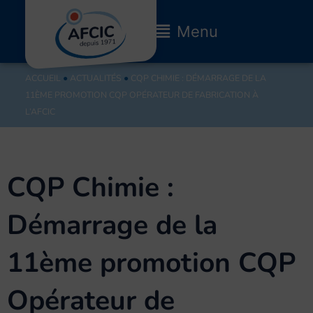
Aller
au
Main
Menu
contenu
Menu
ACCUEIL
●
ACTUALITÉS
●
CQP CHIMIE : DÉMARRAGE DE LA
11ÈME PROMOTION CQP OPÉRATEUR DE FABRICATION À
L’AFCIC
CQP Chimie :
Démarrage de la
11ème promotion CQP
Opérateur de