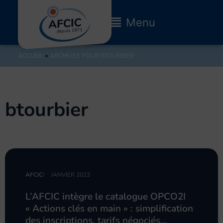
Aller
au
Main
Menu
contenu
Menu
ACCUEIL
●
ARCHIVES POUR BTOURBIER
btourbier
Page
Page
Page
AFCIC
/
JANVIER 2023
L’AFCIC intègre le catalogue OPCO2I
« Actions clés en main » : simplification
des inscriptions, tarifs négociés…