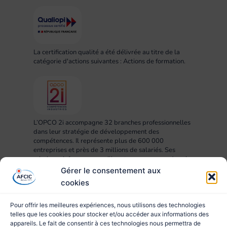
La certification qualité a été délivrée au titre de la
catégorie d'actions suivantes : Actions de formation.
L’OPCO 2i accompagne 32 branches professionnelles
dans leur stratégie de développement des
compétences. Il représente plus de 600 000
entreprises et près de 3 millions de salariés. Ses
missions : informer, conseiller et accompagner dans la
mise en œuvre des projets RH, compétences,
Gérer le consentement aux
formation et apprentissage.
cookies
Pour offrir les meilleures expériences, nous utilisons des technologies
telles que les cookies pour stocker et/ou accéder aux informations des
appareils. Le fait de consentir à ces technologies nous permettra de