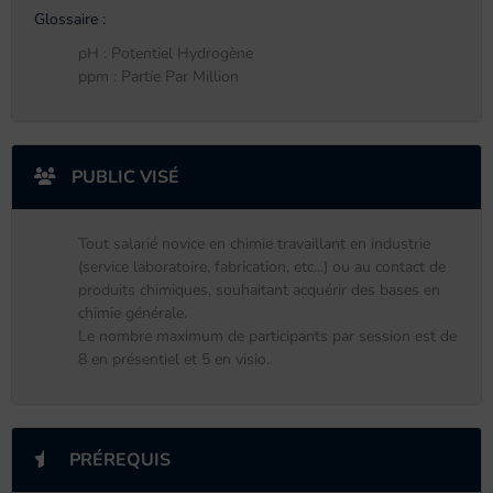
Glossaire :
pH : Potentiel Hydrogène
ppm : Partie Par Million
PUBLIC VISÉ
Tout salarié novice en chimie travaillant en industrie
(service laboratoire, fabrication, etc...) ou au contact de
produits chimiques, souhaitant acquérir des bases en
chimie générale.
Le nombre maximum de participants par session est de
8 en présentiel et 5 en visio.
PRÉREQUIS