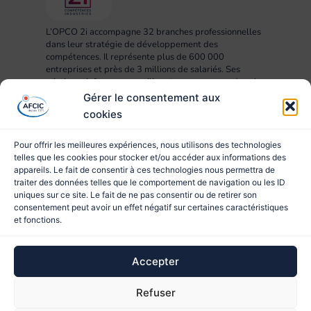
L’OPCO 2i accompagne 32 branches professionnelles
dans leur stratégie de développement des
compétences. Il représente plus de 600 000
entreprises et près de 3 millions de salariés. Ses
missions : informer, conseiller et accompagner dans la
mise en œuvre des projets RH, compétences,
Gérer le consentement aux
formation et apprentissage.
cookies
Pour offrir les meilleures expériences, nous utilisons des technologies
telles que les cookies pour stocker et/ou accéder aux informations des
appareils. Le fait de consentir à ces technologies nous permettra de
traiter des données telles que le comportement de navigation ou les ID
uniques sur ce site. Le fait de ne pas consentir ou de retirer son
consentement peut avoir un effet négatif sur certaines caractéristiques
et fonctions.
© 2023 AFCIC
Accepter
Site réalisé par
Refuser
Ce site est protégé par reCAPTCHA et les
Règles de