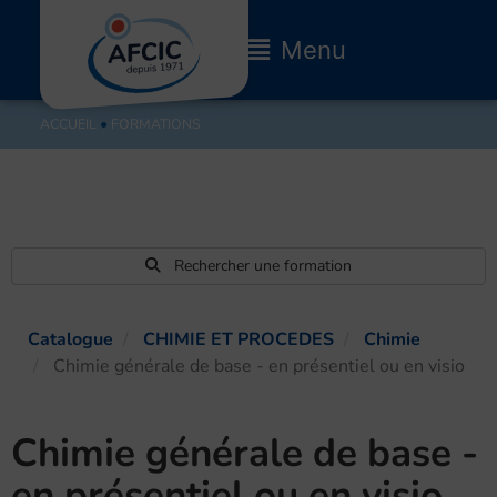
Aller
au
Main
Menu
contenu
Menu
ACCUEIL
●
FORMATIONS
Rechercher une formation
Catalogue
CHIMIE ET PROCEDES
Chimie
Chimie générale de base - en présentiel ou en visio
Chimie générale de base -
en présentiel ou en visio