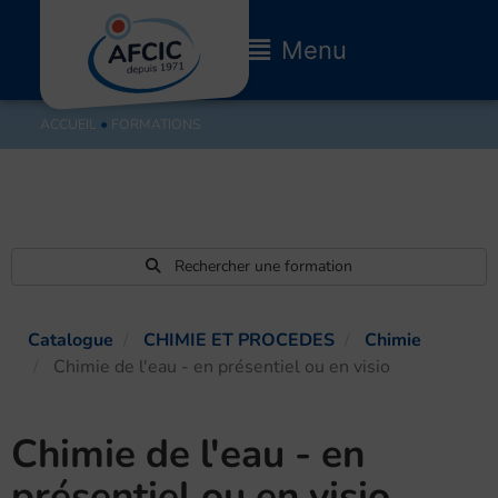
Aller
au
Main
Menu
contenu
Menu
ACCUEIL
●
FORMATIONS
Rechercher une formation
Catalogue
CHIMIE ET PROCEDES
Chimie
Chimie de l'eau - en présentiel ou en visio
Chimie de l'eau - en
présentiel ou en visio