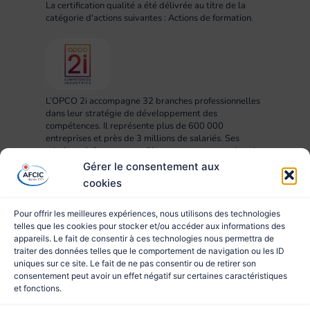
La certification qualité a été délivrée au titre de la
catégorie d'actions suivantes : Actions de formation.
L’OPCO 2i accompagne 32 branches professionnelles
dans leur stratégie de développement des
compétences. Il représente plus de 600 000
entreprises et près de 3 millions de salariés. Ses
missions : informer, conseiller et accompagner dans la
mise en œuvre des projets RH, compétences,
Gérer le consentement aux
formation et apprentissage.
cookies
Pour offrir les meilleures expériences, nous utilisons des technologies
telles que les cookies pour stocker et/ou accéder aux informations des
appareils. Le fait de consentir à ces technologies nous permettra de
traiter des données telles que le comportement de navigation ou les ID
uniques sur ce site. Le fait de ne pas consentir ou de retirer son
consentement peut avoir un effet négatif sur certaines caractéristiques
et fonctions.
© 2023 AFCIC