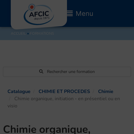
Aller
au
Main
Menu
contenu
Menu
ACCUEIL
●
FORMATIONS
Rechercher une formation
Catalogue
CHIMIE ET PROCEDES
Chimie
Chimie organique, initiation - en présentiel ou en
visio
Chimie organique,