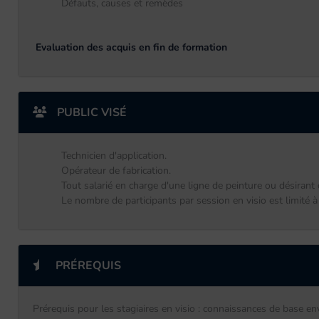
Défauts, causes et remèdes
Evaluation des acquis en fin de formation
PUBLIC VISÉ
Technicien d'application.
Opérateur de fabrication.
Tout salarié en charge d'une ligne de peinture ou désirant
Le nombre de participants par session en visio est limité à
PRÉREQUIS
Prérequis pour les stagiaires en visio : connaissances de base e