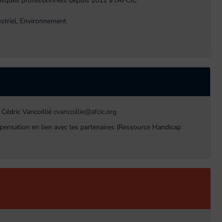
risques professionnels depuis 2012 à l’AFCIC
striel, Environnement
 Cédric Vancoillié
cvancoillie@afcic.org
pensation en lien avec les partenaires (Ressource Handicap