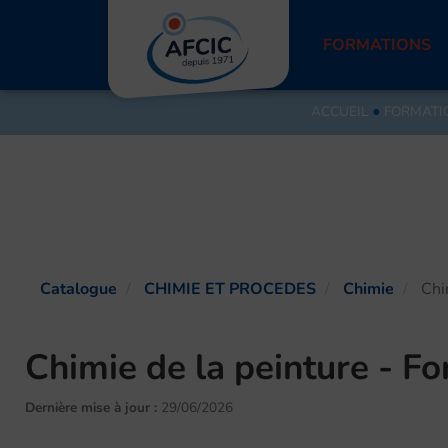
Aller
au
FORMATIONS
contenu
ACCUEIL
●
FORMATI
Catalogue
CHIMIE ET PROCEDES
Chimie
Chim
Chimie de la peinture - Fo
Dernière mise à jour :
29/06/2026