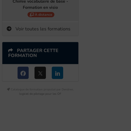
Chimie vocabulaire de base -
Formation en visio
À distance
Voir toutes les formations
PARTAGER CETTE
FORMATION
Catalogue de formation propulsé par Dendreo,
logiciel de pilotage pour les OF