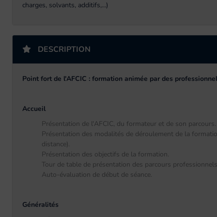
charges, solvants, additifs,...)
DESCRIPTION
Point fort de l'AFCIC : formation animée par des professionnel
Accueil
Présentation de l'AFCIC, du formateur et de son parcours.
Présentation des modalités de déroulement de la formatio
distance).
Présentation des objectifs de la formation.
Tour de table de présentation des parcours professionnels 
Auto-évaluation de début de séance.
Généralités