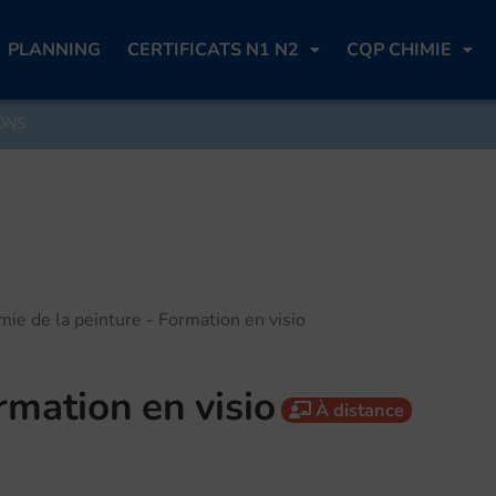
PLANNING
CERTIFICATS N1 N2
CQP CHIMIE
ONS
ie de la peinture - Formation en visio
rmation en visio
À distance