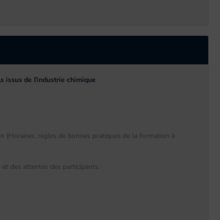
s issus de l'industrie chimique
n (Horaires, règles de bonnes pratiques de la formation à
et des attentes des participants.