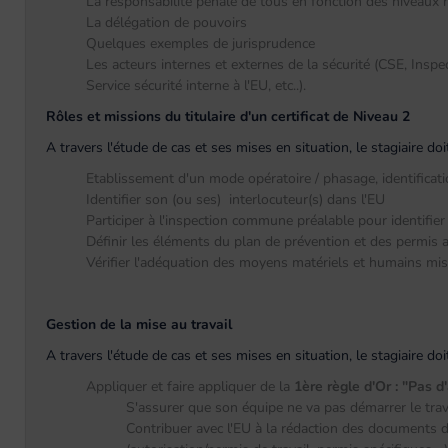
La responsabilité pénale de tous en fonction des niveaux 
La délégation de pouvoirs
Quelques exemples de jurisprudence
Les acteurs internes et externes de la sécurité (CSE, Insp
Service sécurité interne à l'EU, etc..).
Rôles et missions du titulaire d'un certificat de Niveau 2
A travers l'étude de cas et ses mises en situation, le stagiaire d
Etablissement d'un mode opératoire / phasage, identificat
Identifier son (ou ses) interlocuteur(s) dans l'EU
Participer à l'inspection commune préalable pour identifier 
Définir les éléments du plan de prévention et des permis a
Vérifier l'adéquation des moyens matériels et humains mis
Gestion de la mise au travail
A travers l'étude de cas et ses mises en situation, le stagiaire d
Appliquer et faire appliquer de la
1ère règle d'Or : "Pas d
S'assurer que son équipe ne va pas démarrer le travai
Contribuer avec l'EU à la rédaction des documents de m