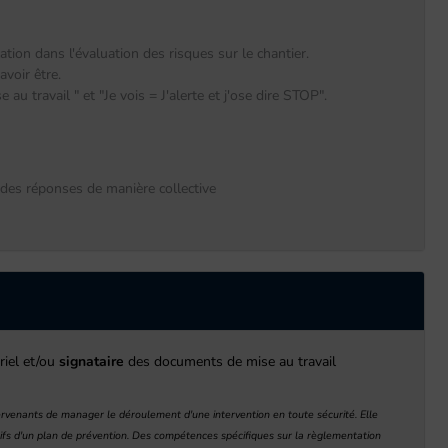
tion dans l'évaluation des risques sur le chantier.
avoir être.
 au travail " et "Je vois = J'alerte et j'ose dire STOP".
 des réponses de manière collective
riel et/ou
signataire
des documents de mise au travail
rvenants de manager le déroulement d'une intervention en toute sécurité. Elle
utifs d'un plan de prévention. Des compétences spécifiques sur la règlementation