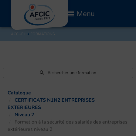
Aller
au
Main
Menu
contenu
Menu
ACCUEIL
●
FORMATIONS
Rechercher une formation
Catalogue
CERTIFICATS N1N2 ENTREPRISES
EXTERIEURES
Niveau 2
Formation à la sécurité des salariés des entreprises
extérieures niveau 2