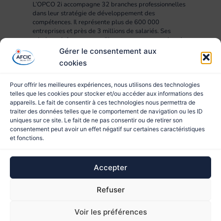
L’OPCO 2i accompagne 32 branches professionnelles
dans leur stratégie de développement des
compétences. Il représente plus de 600 000
entreprises et près de 3 millions de salariés. Ses
missions : informer, conseiller et accompagner dans la
mise en œuvre des projets RH, compétences,
Gérer le consentement aux
formation et apprentissage.
cookies
Pour offrir les meilleures expériences, nous utilisons des technologies
telles que les cookies pour stocker et/ou accéder aux informations des
appareils. Le fait de consentir à ces technologies nous permettra de
traiter des données telles que le comportement de navigation ou les ID
uniques sur ce site. Le fait de ne pas consentir ou de retirer son
consentement peut avoir un effet négatif sur certaines caractéristiques
et fonctions.
© 2023 AFCIC
Accepter
Site réalisé par
Refuser
Ce site est protégé par reCAPTCHA et les
Règles de
Voir les préférences
confidentialité
et les
Conditions d'utilisation
de Google