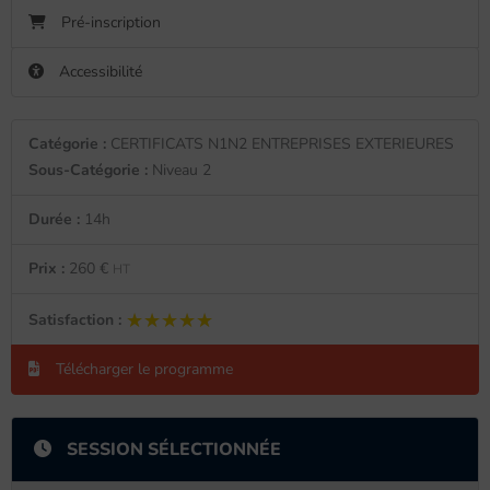
Pré-inscription
Accessibilité
Catégorie :
CERTIFICATS N1N2 ENTREPRISES EXTERIEURES
Sous-Catégorie :
Niveau 2
Durée :
14h
Prix :
260 €
HT
★★★★★
★★★★★
Satisfaction :
Télécharger le programme
SESSION SÉLECTIONNÉE