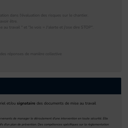
tion dans l'évaluation des risques sur le chantier.
avoir être.
 au travail " et "Je vois = J'alerte et j'ose dire STOP".
 des réponses de manière collective
riel et/ou
signataire
des documents de mise au travail
rvenants de manager le déroulement d'une intervention en toute sécurité. Elle
utifs d'un plan de prévention. Des compétences spécifiques sur la règlementation