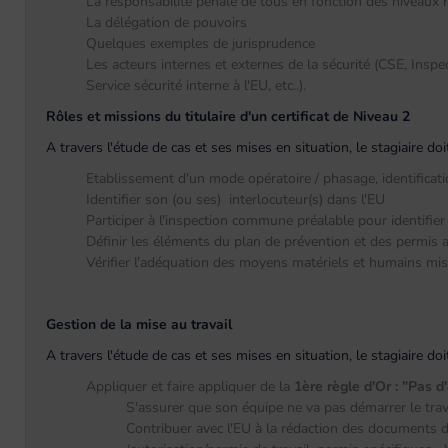
La responsabilité pénale de tous en fonction des niveaux 
La délégation de pouvoirs
Quelques exemples de jurisprudence
Les acteurs internes et externes de la sécurité (CSE, Insp
Service sécurité interne à l'EU, etc..).
Rôles et missions du titulaire d'un certificat de Niveau 2
A travers l'étude de cas et ses mises en situation, le stagiaire d
Etablissement d'un mode opératoire / phasage, identificat
Identifier son (ou ses) interlocuteur(s) dans l'EU
Participer à l'inspection commune préalable pour identifier 
Définir les éléments du plan de prévention et des permis a
Vérifier l'adéquation des moyens matériels et humains mis
Gestion de la mise au travail
A travers l'étude de cas et ses mises en situation, le stagiaire d
Appliquer et faire appliquer de la
1ère règle d'Or : "Pas d
S'assurer que son équipe ne va pas démarrer le travai
Contribuer avec l'EU à la rédaction des documents de m