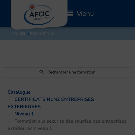
Aller
au
Main
Menu
contenu
Menu
ACCUEIL
●
FORMATIONS
Rechercher une formation
Catalogue
CERTIFICATS N1N2 ENTREPRISES
EXTERIEURES
Niveau 1
Formation à la sécurité des salariés des entreprises
extérieures niveau 1