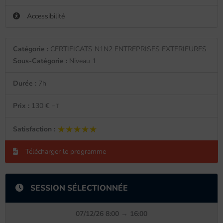
Accessibilité
Catégorie :
CERTIFICATS N1N2 ENTREPRISES EXTERIEURES
Sous-Catégorie :
Niveau 1
Durée :
7h
Prix :
130 €
HT
★★★★★
★★★★★
Satisfaction :
Télécharger le programme
SESSION SÉLECTIONNÉE
07/12/26 8:00 → 16:00