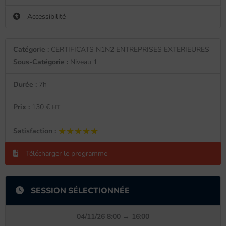
Accessibilité
Catégorie :
CERTIFICATS N1N2 ENTREPRISES EXTERIEURES
Sous-Catégorie :
Niveau 1
Durée :
7h
Prix :
130 €
HT
★★★★★
★★★★★
Satisfaction :
Télécharger le programme
SESSION SÉLECTIONNÉE
04/11/26 8:00 → 16:00