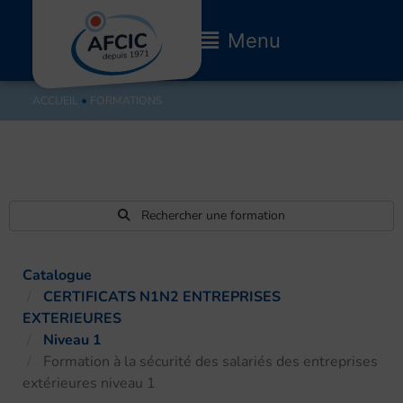
Aller
au
Main
Menu
contenu
Menu
ACCUEIL
●
FORMATIONS
Rechercher une formation
Catalogue
CERTIFICATS N1N2 ENTREPRISES
EXTERIEURES
Niveau 1
Formation à la sécurité des salariés des entreprises
extérieures niveau 1