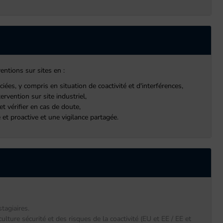
entions sur sites en :
ées, y compris en situation de coactivité et d'interférences,
rvention sur site industriel,
et vérifier en cas de doute,
 et proactive et une vigilance partagée.
tagiaires.
ulture sécurité et des risques de la coactivité (EU et EE / EE et