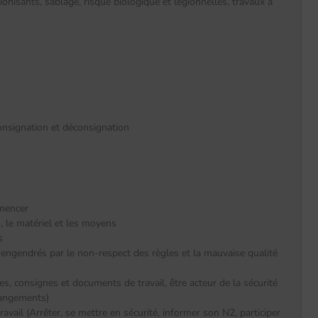
nisants, sablage, risque biologique et légionnelles, travaux à
 consignation et déconsignation
mmencer
, le matériel et les moyens
s
engendrés par le non-respect des règles et la mauvaise qualité
es, consignes et documents de travail, être acteur de la sécurité
changements)
ravail (Arrêter, se mettre en sécurité, informer son N2, participer