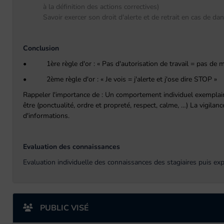
à la définition des actions correctives)
Savoir exercer son droit d'alerte et de retrait en cas de d
Conclusion
• 1ère règle d'or : « Pas d'autorisation de travail = pas de mi
• 2ème règle d'or : « Je vois = j'alerte et j'ose dire STOP »
Rappeler l'importance de : Un comportement individuel exemplaire
être (ponctualité, ordre et propreté, respect, calme, …) La vigila
d'informations.
Evaluation des connaissances
Evaluation individuelle des connaissances des stagiaires puis exp
PUBLIC VISÉ