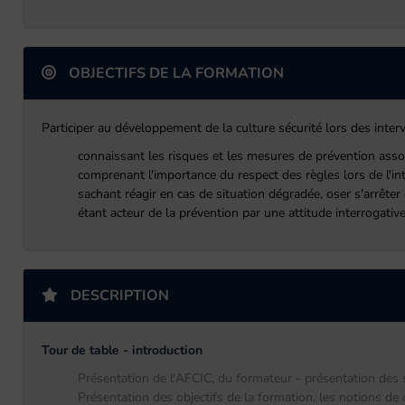
OBJECTIFS DE LA FORMATION
Participer au développement de la culture sécurité lors des interv
connaissant les risques et les mesures de prévention associ
comprenant l'importance du respect des règles lors de l'inte
sachant réagir en cas de situation dégradée, oser s'arrêter 
étant acteur de la prévention par une attitude interrogative
DESCRIPTION
Tour de table - introduction
Présentation de l'AFCIC, du formateur - présentation des s
Présentation des objectifs de la formation, les notions de c