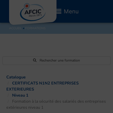
Aller
au
Main
Menu
contenu
Menu
ACCUEIL
●
FORMATIONS
Rechercher une formation
Catalogue
CERTIFICATS N1N2 ENTREPRISES
EXTERIEURES
Niveau 1
Formation à la sécurité des salariés des entreprises
extérieures niveau 1