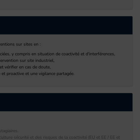
entions sur sites en :
ées, y compris en situation de coactivité et d'interférences,
rvention sur site industriel,
et vérifier en cas de doute,
 et proactive et une vigilance partagée.
tagiaires.
ulture sécurité et des risques de la coactivité (EU et EE / EE et