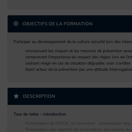
OBJECTIFS DE LA FORMATION
Participer au développement de la culture sécurité lors des interv
connaissant les risques et les mesures de prévention associ
comprenant l'importance du respect des règles lors de l'inte
sachant réagir en cas de situation dégradée, oser s'arrêter 
étant acteur de la prévention par une attitude interrogative
DESCRIPTION
Tour de table - introduction
Présentation de l'AFCIC, du formateur - présentation des s
Présentation des objectifs de la formation, les notions de c