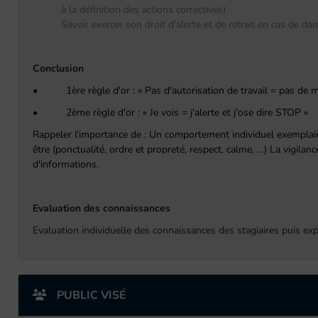
à la définition des actions correctives)
Savoir exercer son droit d'alerte et de retrait en cas de d
Conclusion
• 1ère règle d'or : « Pas d'autorisation de travail = pas de mi
• 2ème règle d'or : « Je vois = j'alerte et j'ose dire STOP »
Rappeler l'importance de : Un comportement individuel exemplaire
être (ponctualité, ordre et propreté, respect, calme, …) La vigila
d'informations.
Evaluation des connaissances
Evaluation individuelle des connaissances des stagiaires puis exp
PUBLIC VISÉ