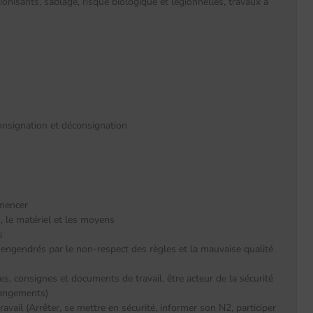
nisants, sablage, risque biologique et légionnelles, travaux à
 consignation et déconsignation
mmencer
, le matériel et les moyens
s
engendrés par le non-respect des règles et la mauvaise qualité
es, consignes et documents de travail, être acteur de la sécurité
changements)
ravail (Arrêter, se mettre en sécurité, informer son N2, participer