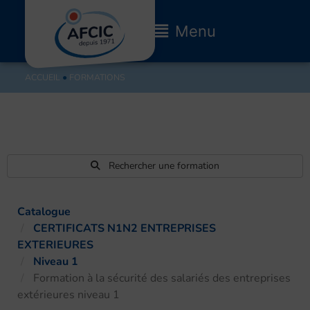
Aller
au
Main
Menu
contenu
Menu
ACCUEIL
●
FORMATIONS
Rechercher une formation
Catalogue
CERTIFICATS N1N2 ENTREPRISES
EXTERIEURES
Niveau 1
Formation à la sécurité des salariés des entreprises
extérieures niveau 1