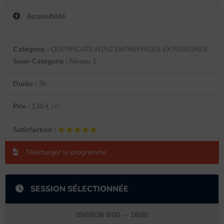
Accessibilité
Catégorie :
CERTIFICATS N1N2 ENTREPRISES EXTERIEURES
Sous-Catégorie :
Niveau 1
Durée :
7h
Prix :
130 €
HT
★★★★★
★★★★★
Satisfaction :
Télécharger le programme
SESSION SÉLECTIONNÉE
09/09/26 8:00 → 16:00