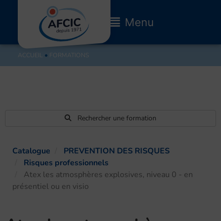
Aller
au
Main
Menu
contenu
Menu
ACCUEIL
●
FORMATIONS
Rechercher une formation
Catalogue
PREVENTION DES RISQUES
Risques professionnels
Atex les atmosphères explosives, niveau 0 - en
présentiel ou en visio