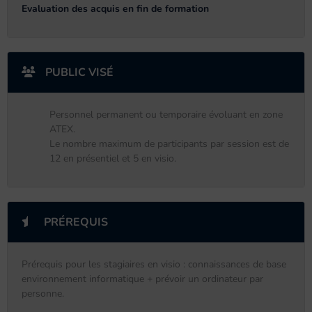
Evaluation des acquis en fin de formation
PUBLIC VISÉ
Personnel permanent ou temporaire évoluant en zone
ATEX.
Le nombre maximum de participants par session est de
12 en présentiel et 5 en visio.
PRÉREQUIS
Prérequis pour les stagiaires en visio : connaissances de base
environnement informatique + prévoir un ordinateur par
personne.