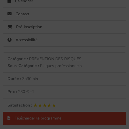
Calendrier
Contact
Pré-inscription
Accessibilité
Catégorie :
PREVENTION DES RISQUES
Sous-Catégorie :
Risques professionnels
Durée :
3h30min
Prix :
230 €
HT
★★★★★
★★★★★
Satisfaction :
Télécharger le programme