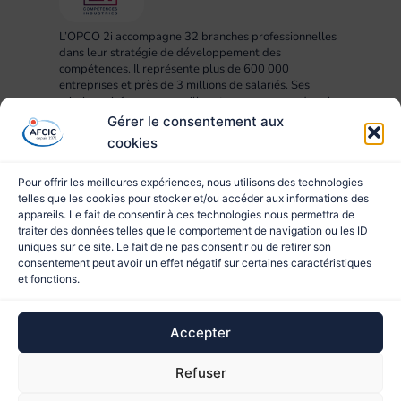
L’OPCO 2i accompagne 32 branches professionnelles
dans leur stratégie de développement des
compétences. Il représente plus de 600 000
entreprises et près de 3 millions de salariés. Ses
missions : informer, conseiller et accompagner dans la
mise en œuvre des projets RH, compétences,
Gérer le consentement aux
formation et apprentissage.
cookies
Pour offrir les meilleures expériences, nous utilisons des technologies
telles que les cookies pour stocker et/ou accéder aux informations des
appareils. Le fait de consentir à ces technologies nous permettra de
traiter des données telles que le comportement de navigation ou les ID
uniques sur ce site. Le fait de ne pas consentir ou de retirer son
consentement peut avoir un effet négatif sur certaines caractéristiques
et fonctions.
© 2023 AFCIC
Accepter
Site réalisé par
Refuser
Ce site est protégé par reCAPTCHA et les
Règles de