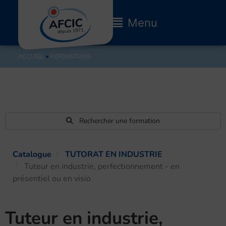
Aller
au
Main
Menu
contenu
Menu
ACCUEIL
●
FORMATIONS
Rechercher une formation
Catalogue
TUTORAT EN INDUSTRIE
Tuteur en industrie, perfectionnement - en
présentiel ou en visio
Tuteur en industrie,